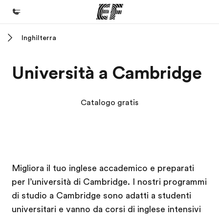
Inghilterra
Homepage
Benvenuto alla EF
Università a Cambridge
Programmi
Vedi la nostra offerta
Catalogo gratis
Uffici
Trova l'ufficio più vicino
Chi siamo
Campus EF
Campus EF
Campus EF
Campus EF
Migliora il tuo inglese accademico e preparati
La nostra organizzazione
per l’università di Cambridge. I nostri programmi
Carriera
di studio a Cambridge sono adatti a studenti
Lavora con noi
universitari e vanno da corsi di inglese intensivi