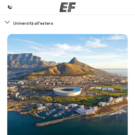
Università all'estero
Homepage
Benvenuto alla EF
Programmi
Vedi la nostra offerta
Uffici
Trova l'ufficio più vicino
Chi siamo
La nostra organizzazione
Carriera
Lavora con noi