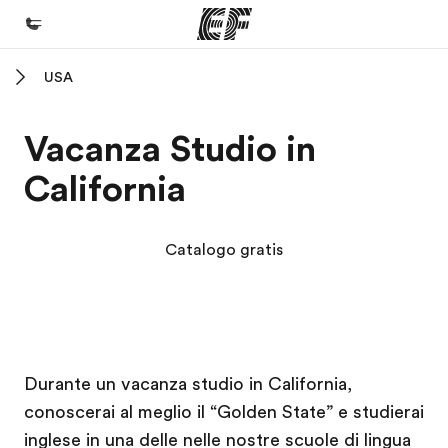
USA
Homepage
Benvenuto alla EF
Vacanza Studio in
Programmi
California
Vedi la nostra offerta
Uffici
Catalogo gratis
Trova l'ufficio più vicino
Chi siamo
La nostra organizzazione
Campus EF
Campus EF
Carriera
Durante un
vacanza studio
in California,
conoscerai al meglio il “Golden State” e studierai
Lavora con noi
inglese in una delle nelle nostre scuole di lingua