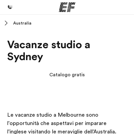
Australia
Homepage
Benvenuto alla EF
Vacanze studio a
Programmi
Sydney
Vedi la nostra offerta
Uffici
Catalogo gratis
Trova l'ufficio più vicino
Chi siamo
La nostra organizzazione
Campus EF
Campus EF
Carriera
Le vacanze studio a Melbourne sono
l'opportunità che aspettavi per imparare
Lavora con noi
l'inglese visitando le meraviglie dell'Australia.