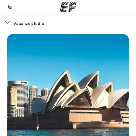
Vacanze studio
Homepage
Benvenuto alla EF
Programmi
Vedi la nostra offerta
Uffici
Trova l'ufficio più vicino
Chi siamo
La nostra organizzazione
Carriera
Lavora con noi