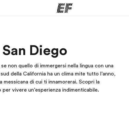
mmi
Uffici
Ch
 San Diego
a offerta
Trova l'ufficio più vicino
La nostra
se non quello di immergersi nella lingua con una
ud della California ha un clima mite tutto l’anno,
 messicana di cui ti innamorerai. Scopri la
 per vivere un’esperienza indimenticabile.