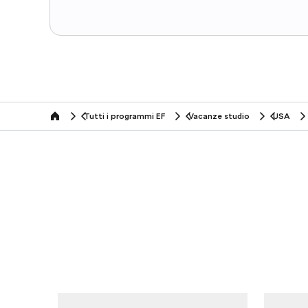
Tutti i programmi EF
Vacanze studio
USA
home