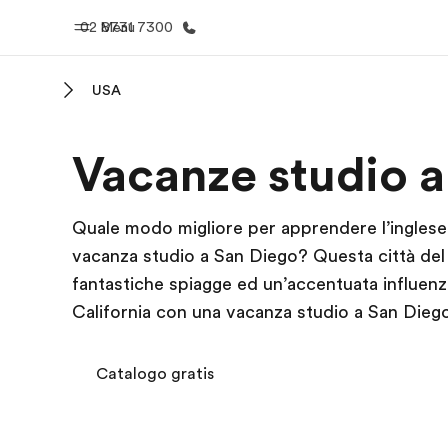
02 8731 7300
Menu
USA
Homepage
Progra
Vacanze studio a
Benvenuto alla EF
Vedi la nostr
Quale modo migliore per apprendere l’inglese 
vacanza studio a San Diego? Questa città del s
fantastiche spiagge ed un’accentuata influenza
California con una vacanza studio a San Diego
Catalogo gratis