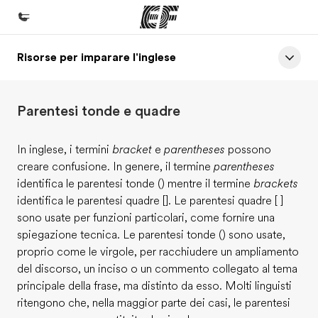
Risorse per imparare l'inglese
Homepage
Benvenuto alla EF
Parentesi tonde e quadre
Programmi
Vedi la nostra offerta
In inglese, i termini
bracket
e
parentheses
possono
creare confusione. In genere, il termine
parentheses
Uffici
identifica le parentesi tonde () mentre il termine
brackets
Trova l'ufficio più vicino
identifica le parentesi quadre []. Le parentesi quadre [ ]
sono usate per funzioni particolari, come fornire una
Chi siamo
spiegazione tecnica. Le parentesi tonde () sono usate,
La nostra organizzazione
proprio come le virgole, per racchiudere un ampliamento
del discorso, un inciso o un commento collegato al tema
Carriera
principale della frase, ma distinto da esso. Molti linguisti
Lavora con noi
ritengono che, nella maggior parte dei casi, le parentesi