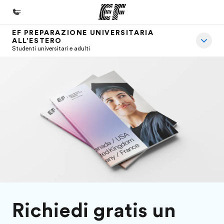
EF PREPARAZIONE UNIVERSITARIA
ALL'ESTERO
Homepage
Studenti universitari e adulti
Benvenuto alla EF
Programmi
Vedi la nostra offerta
Uffici
Trova l'ufficio più vicino
Chi siamo
La nostra organizzazione
Carriera
Richiedi gratis un
Lavora con noi