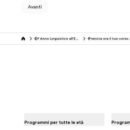
Avanti
EF Anno Linguistico all'Estero
Prenota
Home
Programmi per tutte le età
Programm