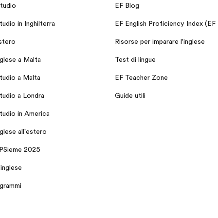
tudio
EF Blog
udio in Inghilterra
EF English Proficiency Index (EF
stero
Risorse per imparare l'inglese
nglese a Malta
Test di lingue
tudio a Malta
EF Teacher Zone
tudio a Londra
Guide utili
tudio in America
nglese all'estero
NPSieme 2025
'inglese
ogrammi