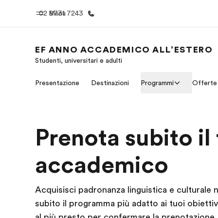
02 8731 7243
Menu
EF ANNO ACCADEMICO ALL’ESTERO
Studenti, universitari e adulti
Homepage
Progra
Presentazione
Destinazioni
Programmi
Offerte
Benvenuto alla EF
Vedi la nostr
Prenota subito il
accademico
Acquisisci padronanza linguistica e culturale n
subito il programma più adatto ai tuoi obietti
al più presto per confermare la prenotazione.