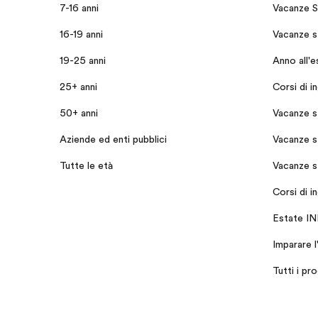
7-16 anni
Vacanze S
16-19 anni
Vacanze st
19-25 anni
Anno all'e
25+ anni
Corsi di i
50+ anni
Vacanze s
Aziende ed enti pubblici
Vacanze s
Tutte le età
Vacanze s
Corsi di i
Estate I
Imparare l
Tutti i pr