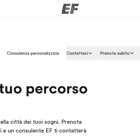
mmi
Uffici
Ch
Consulenza personalizzata
Contattaci
Prenota subito
a offerta
Trova l'ufficio più vicino
La nostra
 tuo percorso
ella città dei tuoi sogni. Prenota
vi e un consulente EF ti contatterà