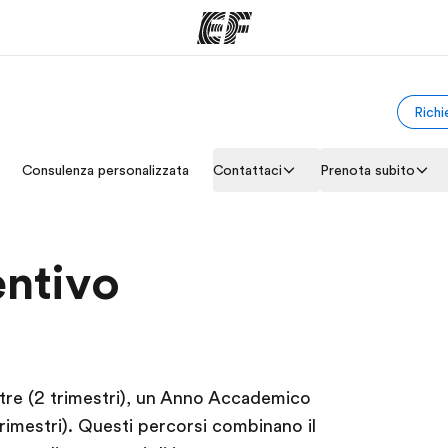
Richi
mmi
Uffici
Ch
Consulenza personalizzata
Contattaci
Prenota subito
a offerta
Trova l'ufficio più vicino
La nostra
entivo
tre (2 trimestri), un Anno Accademico
rimestri). Questi percorsi combinano il