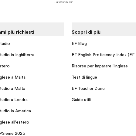
i più richiesti
Scopri di più
tudio
EF Blog
udio in Inghilterra
EF English Proficiency Index (EF
stero
Risorse per imparare l'inglese
nglese a Malta
Test di lingue
tudio a Malta
EF Teacher Zone
tudio a Londra
Guide utili
tudio in America
nglese all'estero
NPSieme 2025