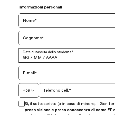
Informazioni personali
Nome
*
Cognome
*
Data di nascita dello studente
*
GG
/
MM
/
AAAA
E-mail
*
+39
Telefono cell.
*
Sì, il sottoscritto (o in caso di minore, il Genito
preso visione e presa conoscenza di come EF el