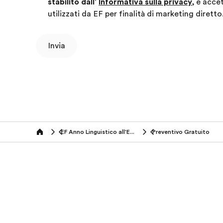
stabilito dall'
Informativa sulla privacy
, e acce
utilizzati da EF per finalità di marketing diretto
Invia
EF Anno Linguistico all'Estero
Preventivo Gratuito
Home