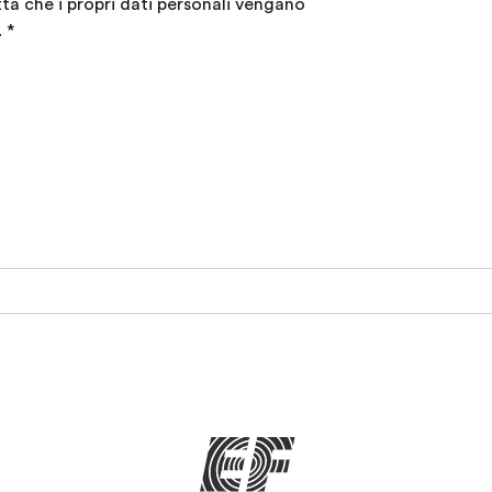
tta che i propri dati personali vengano
.
*