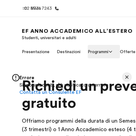
02 8731 7243
Menu
EF ANNO ACCADEMICO ALL’ESTERO
Studenti, universitari e adulti
Homepage
Progra
Presentazione
Destinazioni
Programmi
Offerte
Benvenuto alla EF
Vedi la nostr
Errore
Richiedi un prev
Siano spiacenti, si è verificato un errore
Contatta un Consulente EF
gratuito
Offriamo programmi della durata di un Semes
(3 trimestri) o 1 Anno Accademico esteso (4 t