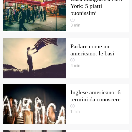
York: 5 piatti
buonissimi
3
min
Parlare come un
americano: le basi
4
min
Inglese americano: 6
termini da conoscere
1
min