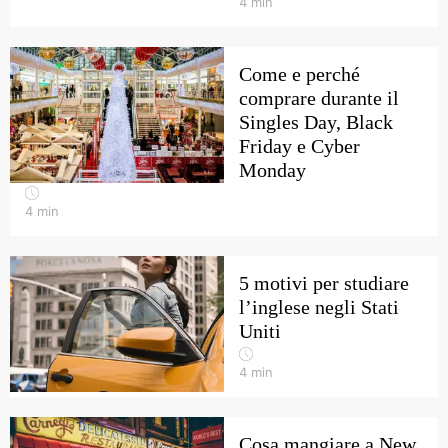
4
min
Come e perché
comprare durante il
Singles Day, Black
Friday e Cyber
Monday
4
min
5 motivi per studiare
l’inglese negli Stati
Uniti
4
min
Cosa mangiare a New