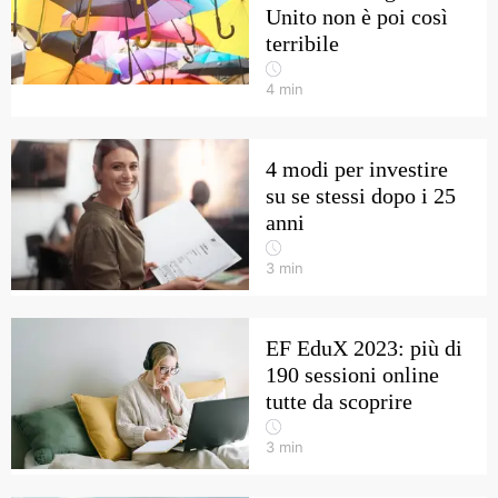
Unito non è poi così
terribile
4
min
4 modi per investire
su se stessi dopo i 25
anni
3
min
EF EduX 2023: più di
190 sessioni online
tutte da scoprire
3
min