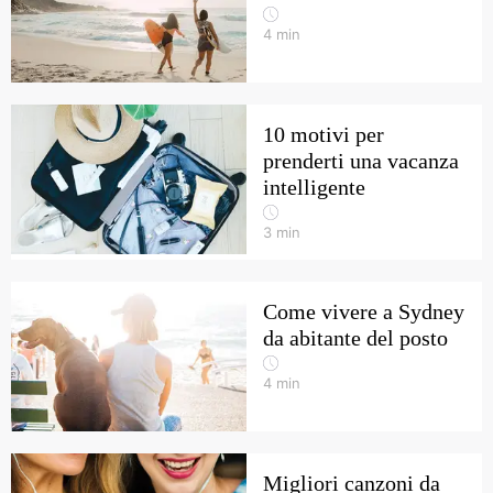
4
min
10 motivi per
prenderti una vacanza
intelligente
3
min
Come vivere a Sydney
da abitante del posto
4
min
Migliori canzoni da