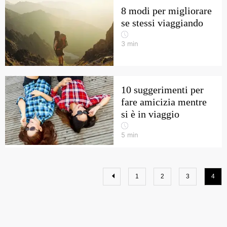
8 modi per migliorare
se stessi viaggiando
3
min
10 suggerimenti per
fare amicizia mentre
si è in viaggio
5
min
1
2
3
4