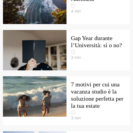
4
min
Gap Year durante
l’Università: sì o no?
3
min
7 motivi per cui una
vacanza studio è la
soluzione perfetta per
la tua estate
3
min