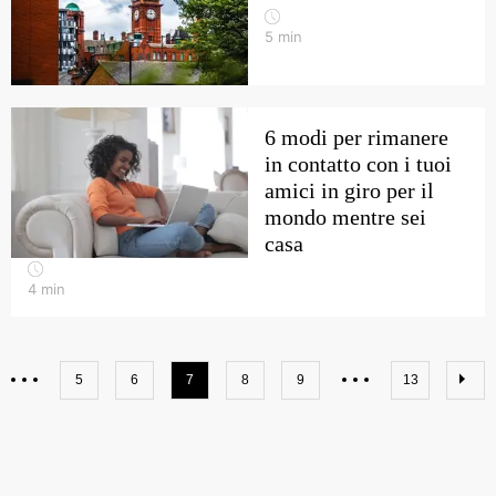
5
min
6 modi per rimanere
in contatto con i tuoi
amici in giro per il
mondo mentre sei
casa
4
min
5
6
7
8
9
13