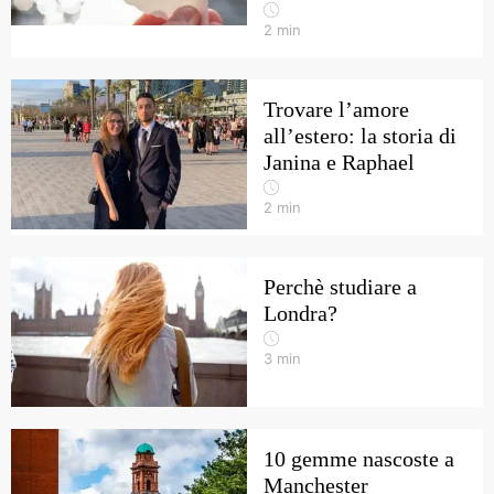
2
min
Trovare l’amore
all’estero: la storia di
Janina e Raphael
2
min
Perchè studiare a
Londra?
3
min
10 gemme nascoste a
Manchester