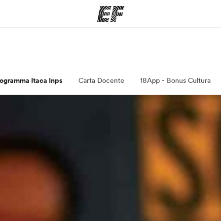
mmi
Uffici
Ch
a offerta
Trova l'ufficio più vicino
La nostra
rogramma Itaca Inps
Carta Docente
18App - Bonus Cultura