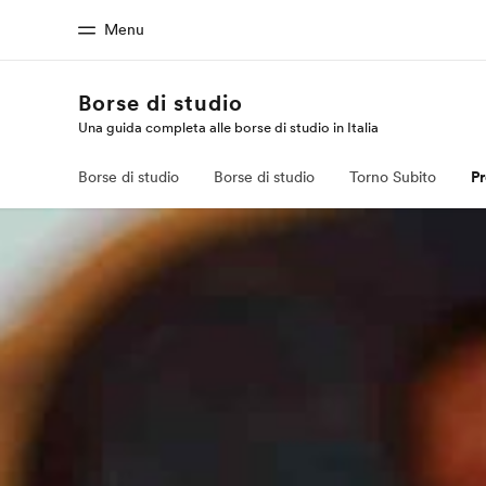
Menu
Borse di studio
Una guida completa alle borse di studio in Italia
Homepage
Progra
Benvenuto alla EF
Vedi la nostr
Borse di studio
Borse di studio
Torno Subito
P