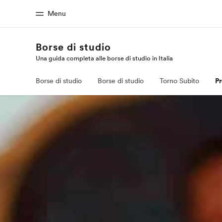
Menu
Borse di studio
Una guida completa alle borse di studio in Italia
Homepage
Progra
Benvenuto alla EF
Vedi la nostr
Borse di studio
Borse di studio
Torno Subito
P