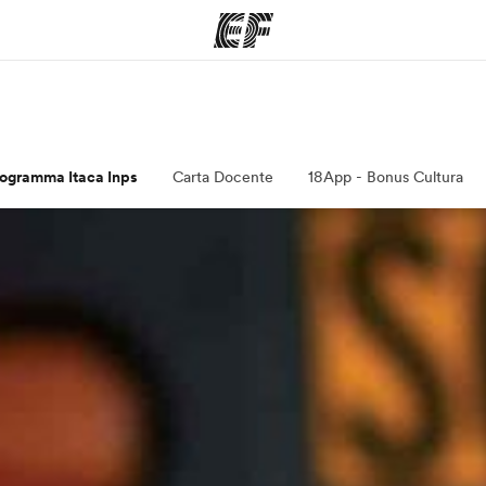
mmi
Uffici
Ch
a offerta
Trova l'ufficio più vicino
La nostra
rogramma Itaca Inps
Carta Docente
18App - Bonus Cultura