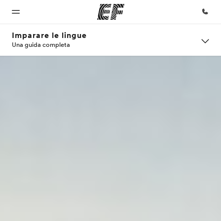
Imparare le lingue
Una guida completa
Homepage
Programmi
Uffici
Chi siamo
Carriera
Benvenuto alla
Vedi la nostra
Trova
La nostra
Lavora con
EF
offerta
l'ufficio
organizzazione
noi
più
vicino