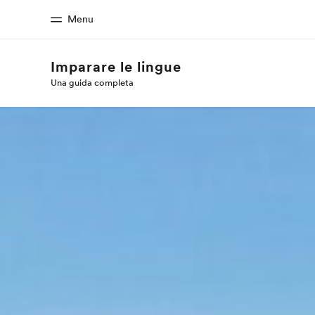
Menu
Imparare le lingue
Una guida completa
Homepage
Progra
Benvenuto alla EF
Vedi la nostr