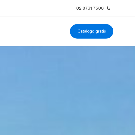
02 8731 7300
Catalogo gratis
i siamo
Carriera
 organizzazione
Lavora con noi