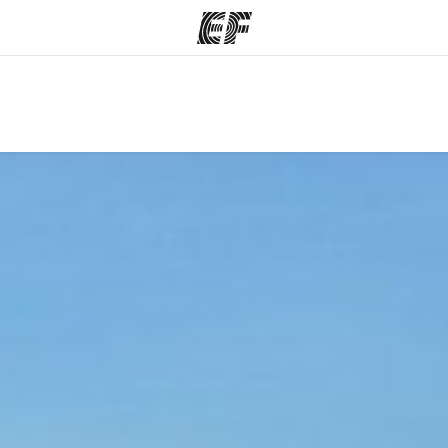
mmi
Uffici
Ch
a offerta
Trova l'ufficio più vicino
La nostra