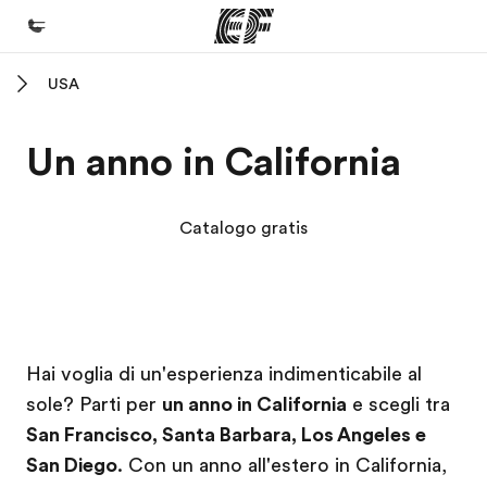
USA
Homepage
Benvenuto alla EF
Un anno in California
Programmi
Vedi la nostra offerta
Catalogo gratis
Uffici
Trova l'ufficio più vicino
Chi siamo
Campus EF
Campus EF
Hai voglia di un'esperienza indimenticabile al
La nostra organizzazione
sole? Parti per
un anno in California
e scegli tra
Carriera
San Francisco, Santa Barbara, Los Angeles e
Lavora con noi
San Diego
. Con un anno all'estero in California,