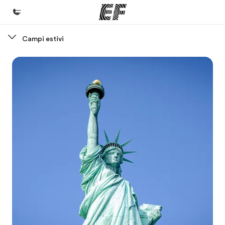
Campi estivi
Homepage
Benvenuto alla EF
Programmi
Vedi la nostra offerta
Uffici
Trova l'ufficio più vicino
Chi siamo
La nostra organizzazione
Carriera
Lavora con noi