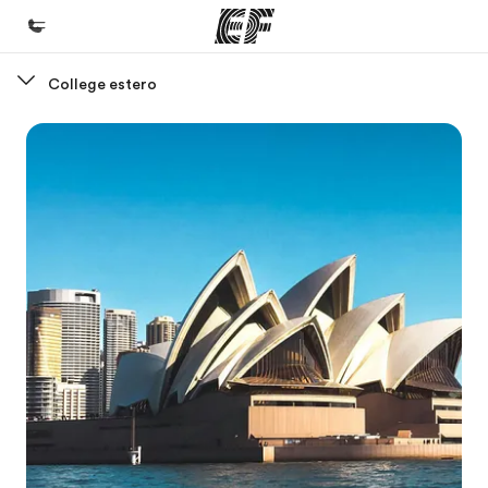
College estero
Homepage
Benvenuto alla EF
Programmi
Vedi la nostra offerta
Uffici
Trova l'ufficio più vicino
Chi siamo
La nostra organizzazione
Carriera
Lavora con noi