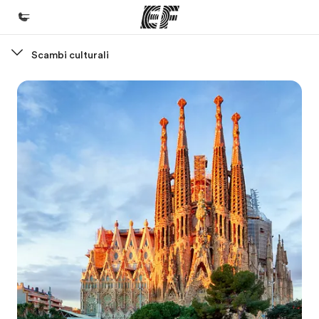
Scambi culturali
Homepage
Benvenuto alla EF
Programmi
Vedi la nostra offerta
Uffici
Trova l'ufficio più vicino
Chi siamo
La nostra organizzazione
Carriera
Lavora con noi