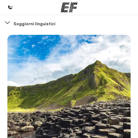
Soggiorni linguistici
Homepage
Benvenuto alla EF
Programmi
Vedi la nostra offerta
Uffici
Trova l'ufficio più vicino
Chi siamo
La nostra organizzazione
Carriera
Lavora con noi