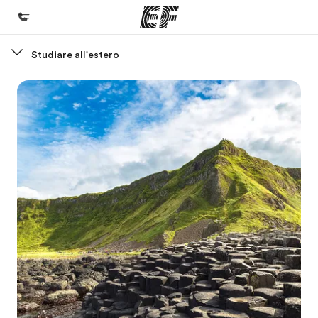
Studiare all'estero
Homepage
Benvenuto alla EF
Programmi
Vedi la nostra offerta
Uffici
Trova l'ufficio più vicino
Chi siamo
La nostra organizzazione
Carriera
Lavora con noi