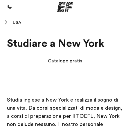
USA
Homepage
Benvenuto alla EF
Studiare a New York
Programmi
Vedi la nostra offerta
Catalogo gratis
Uffici
Trova l'ufficio più vicino
Chi siamo
Campus EF
Campus EF
Campus EF
Campus EF
Studia inglese a New York e realizza il sogno di
La nostra organizzazione
una vita. Da corsi specializzati di moda e design,
Carriera
a corsi di preparazione per il TOEFL, New York
Lavora con noi
non delude nessuno. Il nostro personale