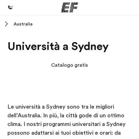
Australia
Homepage
Benvenuto alla EF
Università a Sydney
Programmi
Vedi la nostra offerta
Catalogo gratis
Uffici
Trova l'ufficio più vicino
Chi siamo
Campus EF
Campus EF
Campus EF
Campus EF
Le università a Sydney sono tra le migliori
La nostra organizzazione
dell’Australia. In più, la città gode di un ottimo
Carriera
clima. I nostri programmi universitari a Sydney
Lavora con noi
possono adattarsi ai tuoi obiettivi e orari: da