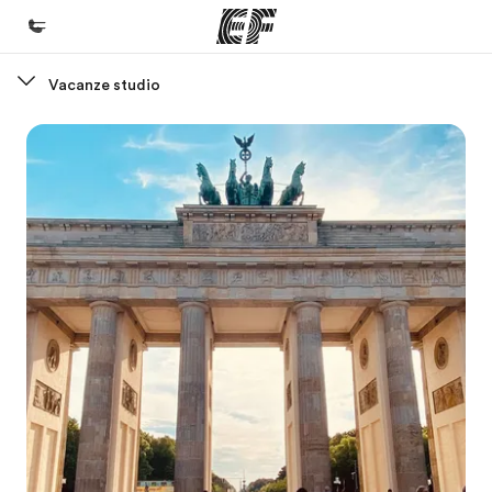
Vacanze studio
Homepage
Benvenuto alla EF
Programmi
Vedi la nostra offerta
Uffici
Trova l'ufficio più vicino
Chi siamo
La nostra organizzazione
Carriera
Lavora con noi