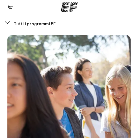
Tutti i programmi EF
Homepage
Benvenuto alla EF
Programmi
Vedi la nostra offerta
Uffici
Trova l'ufficio più vicino
Chi siamo
La nostra organizzazione
Carriera
Lavora con noi