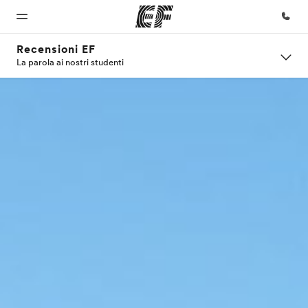
Recensioni EF
La parola ai nostri studenti
Homepage
Programmi
Uffici
Chi siamo
Carriera
Benvenuto alla
Vedi la nostra
Trova
La nostra
Lavora con
EF
offerta
l'ufficio
organizzazione
noi
più
vicino