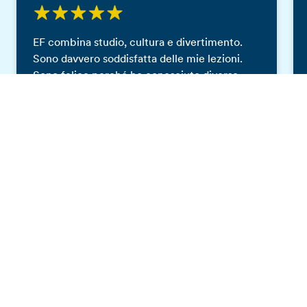
EF combina studio, cultura e divertimento.
Sono davvero soddisfatta delle mie lezioni.
Sono felice perché ho conosciuto diverse
persone che mi hanno aperto ancora di più la
Catalogo gratis
mente e sono grata di aver visitato Vancouver
perché è davvero una città bellissima.
EF Vancouver: le testimonianze dei
nostri studenti