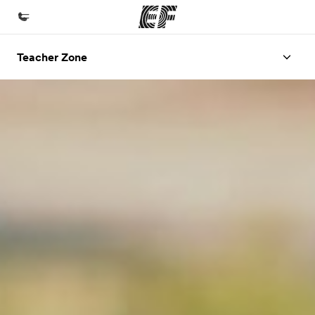
Teacher Zone
Homepage
Benvenuto alla EF
Programmi
Vedi la nostra offerta
Uffici
Trova l'ufficio più vicino
Chi siamo
La nostra organizzazione
Carriera
Lavora con noi