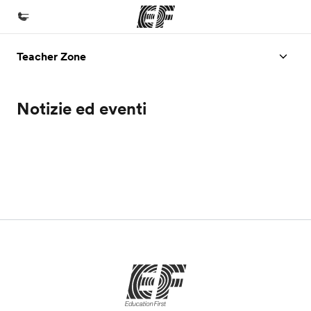
Teacher Zone
Homepage
Benvenuto alla EF
Notizie ed eventi
Programmi
Vedi la nostra offerta
Uffici
Trova l'ufficio più vicino
Chi siamo
La nostra organizzazione
Carriera
Lavora con noi