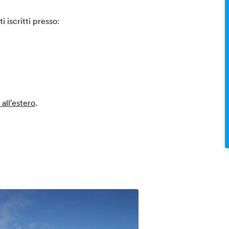
i iscritti presso:
 all'estero
.