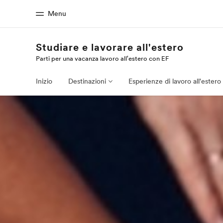
Menu
Studiare e lavorare all'estero
Parti per una vacanza lavoro all'estero con EF
Homepage
Progra
Benvenuto alla EF
Vedi la nostr
Inizio
Destinazioni
Esperienze di lavoro all'estero