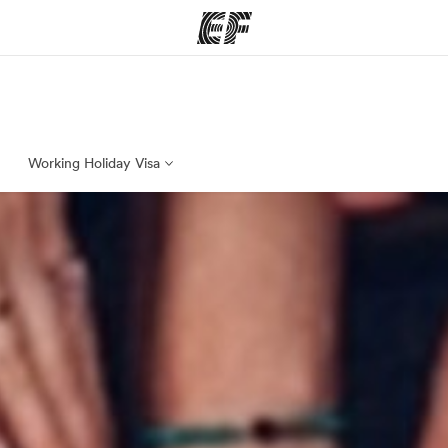
mmi
Uffici
Ch
a offerta
Trova l'ufficio più vicino
La nostra
Working Holiday Visa