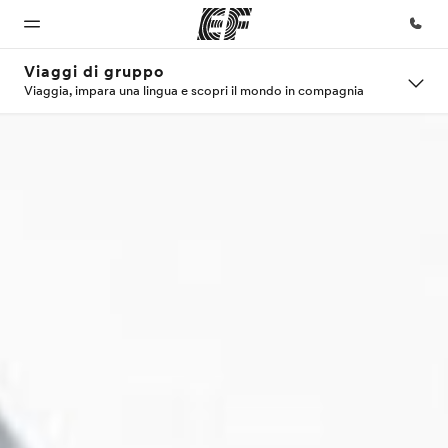
Viaggi di gruppo
Viaggia, impara una lingua e scopri il mondo in compagnia
Homepage
Programmi
Uffici
Chi siamo
Carriera
Benvenuto alla
Vedi la nostra
Trova
La nostra
Lavora con
EF
offerta
l'ufficio
organizzazione
noi
più
vicino