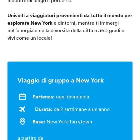
incontrerai lungo il percorso.
Unisciti a viaggiatori provenienti da tutto il mondo per
esplorare New York
e dintorni, mentre ti immergi
nell'energia e nella diversità della città a 360 gradi e
vivi come un locale!
Viaggio di gruppo a New York
Partenza:
ogni domenica
Durata:
da 2 settimane a un anno
Base:
New York Tarrytown
a partire da