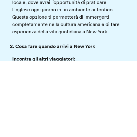
locale, dove avrai l'opportunità di praticare
l'inglese ogni giorno in un ambiente autentico.
Questa opzione ti permetterà di immergerti
completamente nella cultura americana e di fare
esperienza della vita quotidiana a New York.
2. Cosa fare quando arrivi a New York
Incontra gli altri viaggiatori:
Quando arrivi, ritira i bagagli, passa per la dogana
e attendi nell'area arrivi per incontrare un
Rappresentante EF con un cartello rosa EF.
Inoltre,
incontrerai il tuo gruppo di viaggio
in
aeroporto e partirete insieme per la
residenza/campus con il
Transfer EF
.
Se scegli di arrivare prima o da solo, dovrai fare il
check-in di domenica, tra le 10:00 e le 22:00. Ti