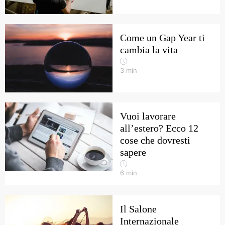
Come un Gap Year ti
cambia la vita
3
min
Vuoi lavorare
all’estero? Ecco 12
cose che dovresti
sapere
6
min
Il Salone
Internazionale