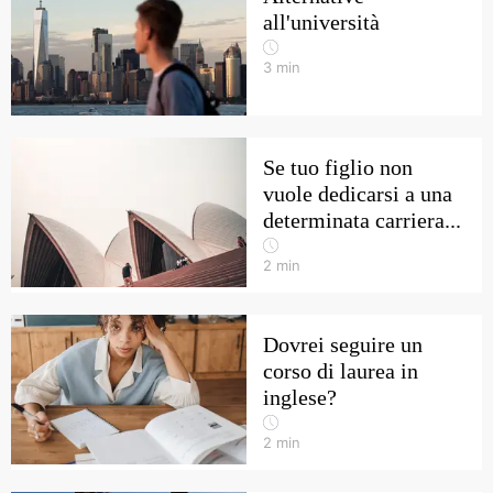
all'università
3
min
Se tuo figlio non
vuole dedicarsi a una
determinata carriera...
2
min
Dovrei seguire un
corso di laurea in
inglese?
2
min