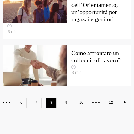
dell’Orientamento,
un’opportunità per
ragazzi e genitori
3
min
Come affrontare un
colloquio di lavoro?
3
min
6
7
8
9
10
12