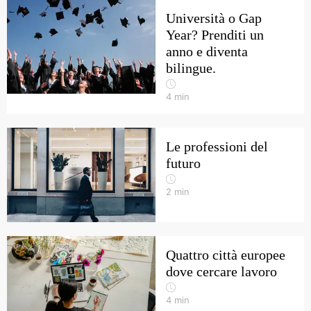
Università o Gap
Year? Prenditi un
anno e diventa
bilingue.
4
min
Le professioni del
futuro
2
min
Quattro città europee
dove cercare lavoro
4
min