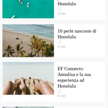
Honolulu
4
min
10 perle nascoste di
Honolulu
5
min
EF Connects:
Annalisa e la sua
esperienza ad
Honolulu
6
min