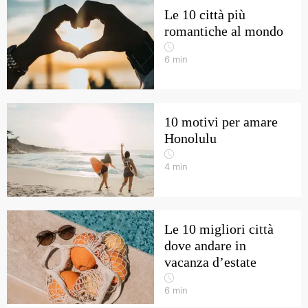
Le 10 città più
romantiche al mondo
6
min
10 motivi per amare
Honolulu
4
min
Le 10 migliori città
dove andare in
vacanza d’estate
6
min