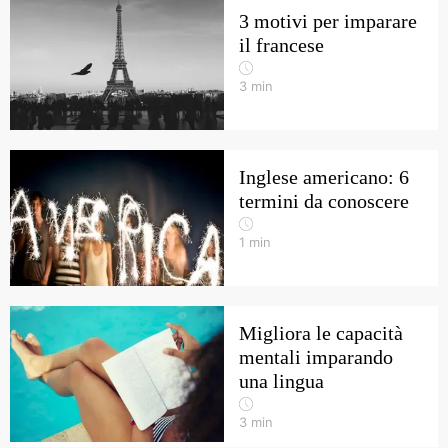
3 motivi per imparare
il francese
3
min
Inglese americano: 6
termini da conoscere
1
min
Migliora le capacità
mentali imparando
una lingua
3
min