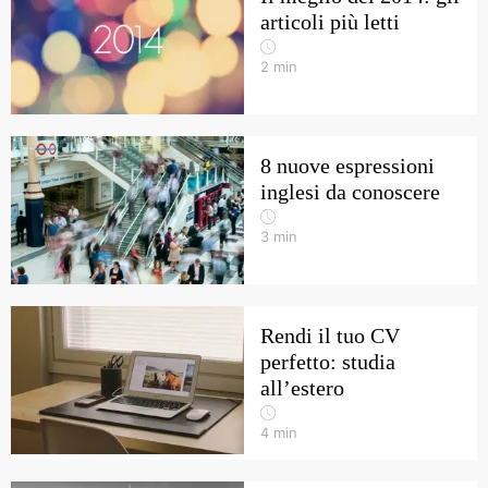
articoli più letti
2
min
8 nuove espressioni
inglesi da conoscere
3
min
Rendi il tuo CV
perfetto: studia
all’estero
4
min