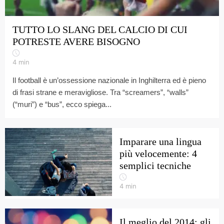
TUTTO LO SLANG DEL CALCIO DI CUI
POTRESTE AVERE BISOGNO
4
min
Il football è un’ossessione nazionale in Inghilterra ed è pieno
di frasi strane e meravigliose. Tra “screamers”, “walls”
(“muri”) e “bus”, ecco spiega...
Imparare una lingua
più velocemente: 4
semplici tecniche
4
min
Il meglio del 2014: gli