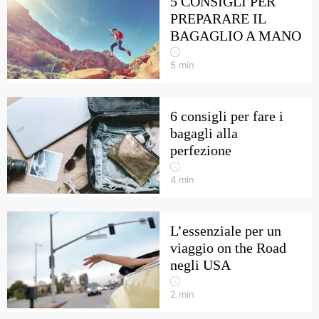
5 CONSIGLI PER
PREPARARE IL
BAGAGLIO A MANO
5
min
6 consigli per fare i
bagagli alla
perfezione
4
min
L’essenziale per un
viaggio on the Road
negli USA
2
min