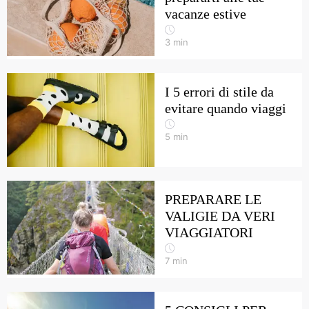
vacanze estive
3
min
I 5 errori di stile da
evitare quando viaggi
5
min
PREPARARE LE
VALIGIE DA VERI
VIAGGIATORI
7
min