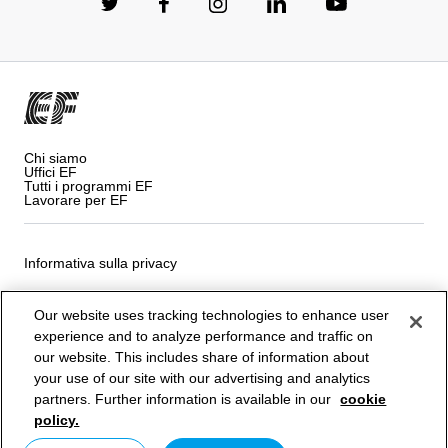
Chi siamo
Uffici EF
Tutti i programmi EF
Lavorare per EF
Informativa sulla privacy
Termini e Condizioni
Our website uses tracking technologies to enhance user
experience and to analyze performance and traffic on
Informativa sui cookies
our website. This includes share of information about
your use of our site with our advertising and analytics
Privacy Settings
partners. Further information is available in our
cookie
policy.
Copyright © Signum International AG 2026. Tutti i diritti
riservati.