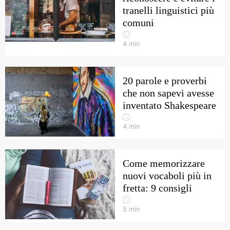
tranelli linguistici più
comuni
4
min
20 parole e proverbi
che non sapevi avesse
inventato Shakespeare
4
min
Come memorizzare
nuovi vocaboli più in
fretta: 9 consigli
5
min