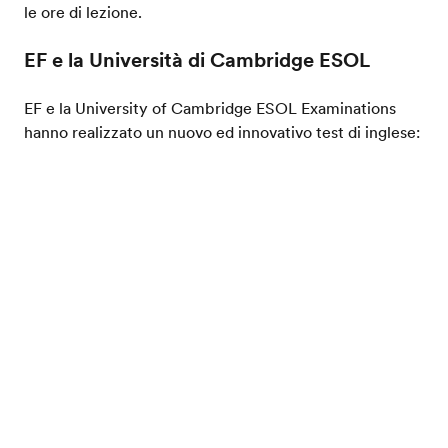
le ore di lezione.
EF e la Università di Cambridge ESOL
EF e la University of Cambridge ESOL Examinations
hanno realizzato un nuovo ed innovativo test di inglese:
l’EF Cambridge English Level Test (EFCELT). In poco
più di 40 minuti, questo test consente di monitorare i
Catalogo gratis
progressi degli studenti mentre studiano nelle scuole di
lingua EF, e di certificare il loro livello linguistico ( A1 ,
A2 , B1 , B2 , C1 , C2 ) secondo gli standard
internazionali ed il Quadro di Riferimento Europeo.
Il test EFCELT è il risultato di 18 mesi di ricerca e
sviluppo, che ha coinvolto 8.000 studenti EF in 14
Paesi nel mondo.