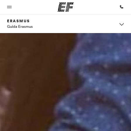
ERASMUS
Guida Erasmus
Homepage
Programmi
Uffici
Chi siamo
Carriera
Benvenuto alla
Vedi la nostra
Trova
La nostra
Lavora con
EF
offerta
l'ufficio
organizzazione
noi
più
vicino