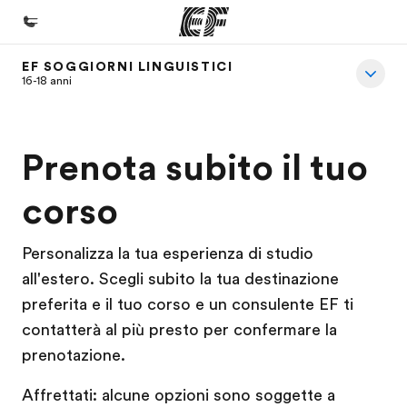
EF SOGGIORNI LINGUISTICI
Homepage
16-18 anni
Benvenuto alla EF
Programmi
Prenota subito il tuo
Vedi la nostra offerta
corso
Uffici
Trova l'ufficio più vicino
Personalizza la tua esperienza di studio
all'estero. Scegli subito la tua destinazione
Chi siamo
preferita e il tuo corso e un consulente EF ti
La nostra organizzazione
contatterà al più presto per confermare la
Carriera
prenotazione.
Lavora con noi
Affrettati: alcune opzioni sono soggette a