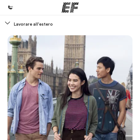
Lavorare all'estero
Homepage
Benvenuto alla EF
Programmi
Vedi la nostra offerta
Uffici
Trova l'ufficio più vicino
Chi siamo
La nostra organizzazione
Carriera
Lavora con noi