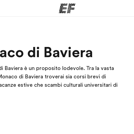
mmi
Uffici
Ch
aco di Baviera
a offerta
Trova l'ufficio più vicino
La nostra
di Baviera è un proposito lodevole. Tra la vasta
onaco di Baviera troverai sia corsi brevi di
acanze estive che scambi culturali universitari di