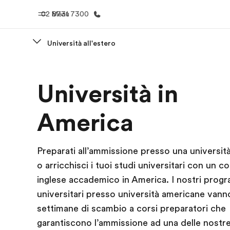
02 8731 7300
Menu
Università all'estero
Homepage
Progra
Università in
Benvenuto alla EF
Vedi la nostr
America
Preparati all’ammissione presso una universit
o arricchisci i tuoi studi universitari con un co
inglese accademico in America. I nostri prog
universitari presso università americane van
settimane di scambio a corsi preparatori che
garantiscono l’ammissione ad una delle nostre