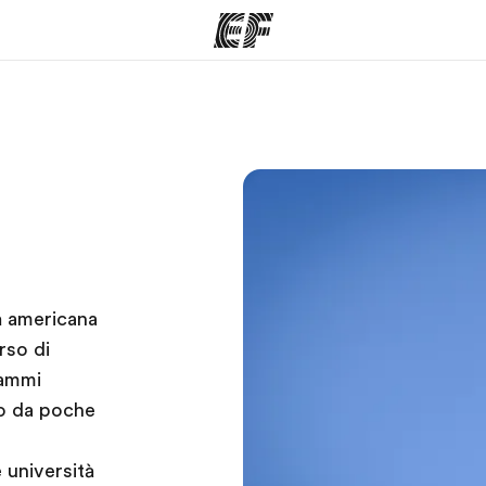
mmi
Uffici
Ch
a offerta
Trova l'ufficio più vicino
La nostra
à americana
rso di
rammi
no da poche
 università