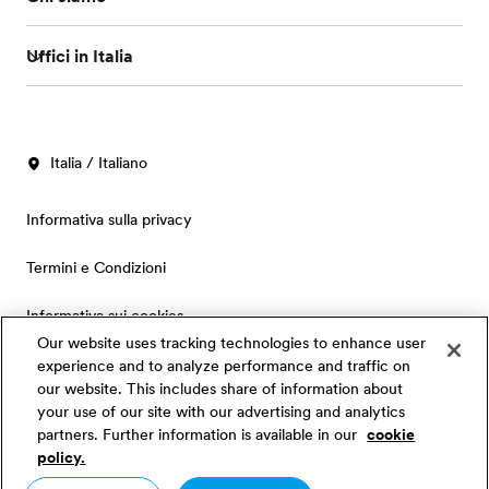
Uffici in Italia
Italia / Italiano
Informativa sulla privacy
Termini e Condizioni
Informativa sui cookies
Our website uses tracking technologies to enhance user
Privacy Settings
experience and to analyze performance and traffic on
our website. This includes share of information about
your use of our site with our advertising and analytics
Copyright © Signum International AG 2026. Tutti i diritti
partners. Further information is available in our
cookie
riservati.
policy.