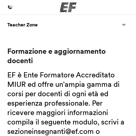
Teacher Zone
Homepage
Benvenuto alla EF
Formazione e aggiornamento
Programmi
docenti
Vedi la nostra offerta
Uffici
EF è Ente Formatore Accreditato
MIUR ed offre un'ampia gamma di
Trova l'ufficio più vicino
corsi per docenti di ogni età ed
Chi siamo
esperienza professionale. Per
La nostra organizzazione
ricevere maggiori informazioni
Carriera
compila il seguente modulo, scrivi a
Lavora con noi
sezioneinsegnanti@ef.com o