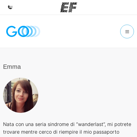
Homepage
Benvenuto alla EF
Programmi
Vedi la nostra offerta
Emma
Uffici
Trova l'ufficio più vicino
Chi siamo
La nostra organizzazione
Carriera
Nata con una seria sindrome di “wanderlast”, mi potrete
Lavora con noi
trovare mentre cerco di riempire il mio passaporto