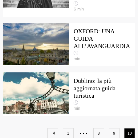
6
min
OXFORD: UNA
GUIDA
ALL’AVANGUARDIA
min
Dublino: la più
aggiornata guida
turistica
min
1
8
9
10