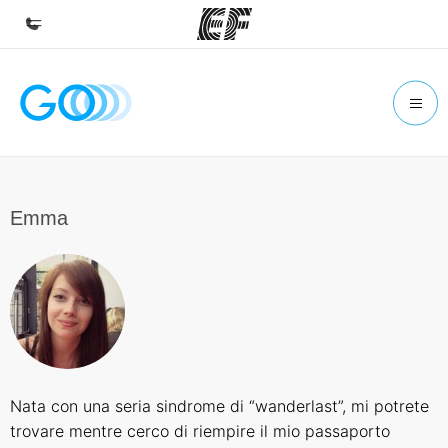
Homepage
Benvenuto alla EF
Programmi
Vedi la nostra offerta
Emma
Uffici
Trova l'ufficio più vicino
Chi siamo
La nostra organizzazione
Carriera
Nata con una seria sindrome di “wanderlast”, mi potrete
Lavora con noi
trovare mentre cerco di riempire il mio passaporto