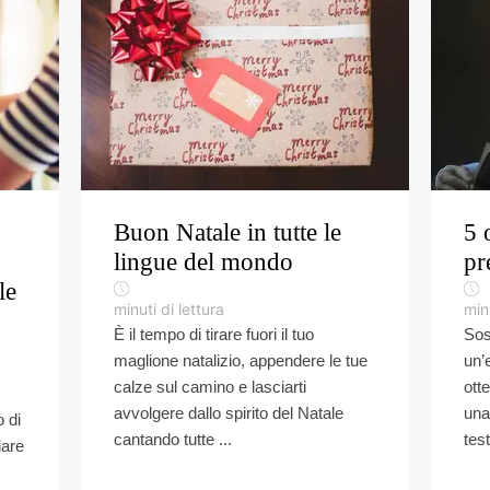
Buon Natale in tutte le
5 
lingue del mondo
pr
le
minuti di lettura
minu
È il tempo di tirare fuori il tuo
Sos
maglione natalizio, appendere le tue
un’
calze sul camino e lasciarti
ott
avvolgere dallo spirito del Natale
una
 di
cantando tutte ...
test
iare