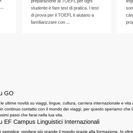
preparazione al TOEFL per ogni
ling
..
studente è fare test di pratica. I test
son
di prova per il TOEFL ti aiutano a
car
familiarizzare con ...
pro
su GO
e le ultime novità su viaggi, lingue, cultura, carriera internazionale e vita
n continuo contatto con il mondo dei viaggi, per questo speriamo che GO
ssimi passi che farai nella tua vita.
u EF Campus Linguistici Internazionali
 semplice: rendere più grande il mondo grazie alla formazione. In oltre 5