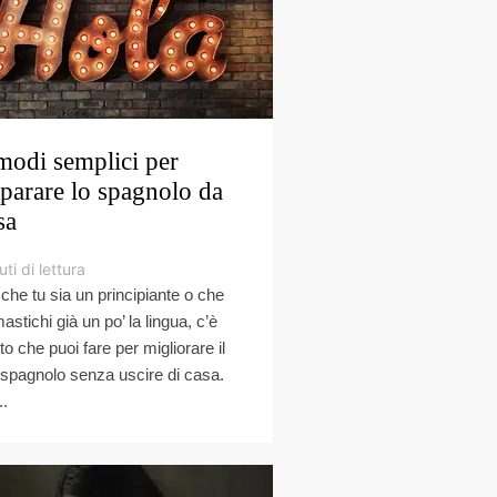
modi semplici per
parare lo spagnolo da
sa
ti di lettura
 che tu sia un principiante o che
astichi già un po’ la lingua, c’è
to che puoi fare per migliorare il
 spagnolo senza uscire di casa.
..