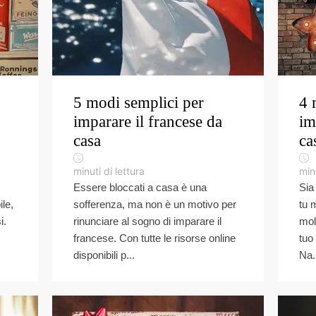
5 modi semplici per
4 
imparare il francese da
im
casa
ca
minuti di lettura
minu
Essere bloccati a casa è una
Sia
le,
sofferenza, ma non è un motivo per
tu m
i.
rinunciare al sogno di imparare il
mol
francese. Con tutte le risorse online
tuo
disponibili p...
Na.