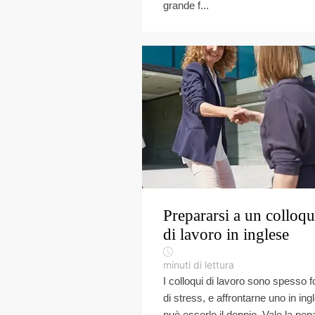
grande f...
Prepararsi a un colloqu
di lavoro in inglese
minuti di lettura
I colloqui di lavoro sono spesso f
di stress, e affrontarne uno in ing
può esserlo il doppio. Vale la pen