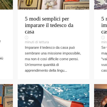
5 modi semplici per
5 
imparare il tedesco da
im
casa
ca
e
minuti di lettura
minu
Imparare il tedesco da casa può
Se 
sembrare una missione impossibile,
mag
più
ma non è così difficile come pensi.
“va
Un’enorme quantità di
vuo
apprendimento della lingu...
cas