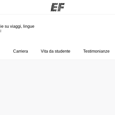
ie su viaggi, lingue
F
mmi
Uffici
Ch
a offerta
Trova l'ufficio più vicino
La nostra
i
Carriera
Vita da studente
Testimonianze