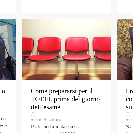
io
Come prepararsi per il
Pr
TOEFL prima del giorno
co
dell’esame
su
onte
minuti di lettura
minu
lese
Parte fondamentale della
Sap
a