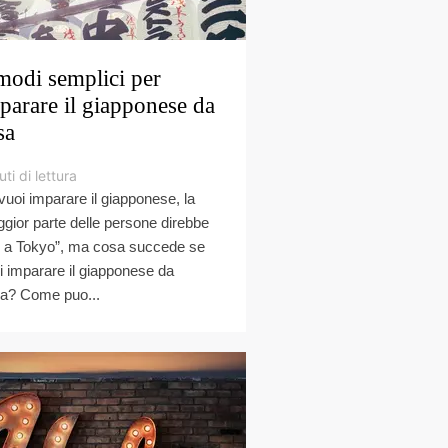
modi semplici per
parare il giapponese da
sa
ti di lettura
vuoi imparare il giapponese, la
gior parte delle persone direbbe
i a Tokyo”, ma cosa succede se
i imparare il giapponese da
a? Come puo...