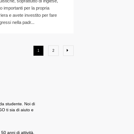
uistiche, soprattutto di inglese,
o importanti per la propria
riera e avete investito per fare
gressi nella padr...
1
2
 da studente. Noi di
 ti sia di aiuto e
0 anni di attività,