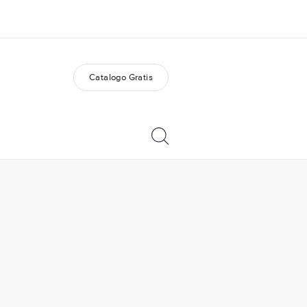
Catalogo Gratis
i siamo
Carriera
 organizzazione
Lavora con noi