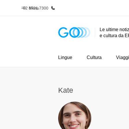
02 8731 7300
Menu
Le ultime notiz
e cultura da E
Homepage
Progra
Benvenuto alla EF
Vedi la nostr
Lingue
Cultura
Viagg
Kate