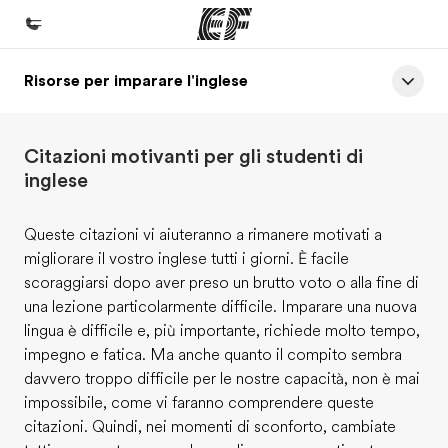
Risorse per imparare l'inglese
Homepage
Benvenuto alla EF
Citazioni motivanti per gli studenti di
Programmi
inglese
Vedi la nostra offerta
Queste citazioni vi aiuteranno a rimanere motivati a
Uffici
migliorare il vostro inglese tutti i giorni. È facile
Trova l'ufficio più vicino
scoraggiarsi dopo aver preso un brutto voto o alla fine di
una lezione particolarmente difficile. Imparare una nuova
Chi siamo
lingua è difficile e, più importante, richiede molto tempo,
La nostra organizzazione
impegno e fatica. Ma anche quanto il compito sembra
davvero troppo difficile per le nostre capacità, non è mai
Carriera
impossibile, come vi faranno comprendere queste
Lavora con noi
citazioni. Quindi, nei momenti di sconforto, cambiate