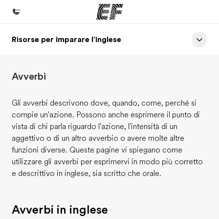
Risorse per imparare l'inglese
Homepage
Benvenuto alla EF
Avverbi
Programmi
Vedi la nostra offerta
Gli avverbi descrivono dove, quando, come, perché si
compie un'azione. Possono anche esprimere il punto di
Uffici
vista di chi parla riguardo l'azione, l'intensità di un
Trova l'ufficio più vicino
aggettivo o di un altro avverbio o avere molte altre
funzioni diverse. Queste pagine vi spiegano come
Chi siamo
utilizzare gli avverbi per esprimervi in modo più corretto
La nostra organizzazione
e descrittivo in inglese, sia scritto che orale.
Carriera
Lavora con noi
Avverbi in inglese