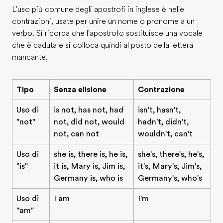
L'uso più comune degli apostrofi in inglese è nelle
contrazioni, usate per unire un nome o pronome a un
verbo. Si ricorda che l'apostrofo sostituisce una vocale
che è caduta e si colloca quindi al posto della lettera
mancante.
Tipo
Senza elisione
Contrazione
Uso di
is not, has not, had
isn't, hasn't,
"not"
not, did not, would
hadn't, didn't,
not, can not
wouldn't, can't
Uso di
she is, there is, he is,
she's, there's, he's,
"is"
it is, Mary is, Jim is,
it's, Mary's, Jim's,
Germany is, who is
Germany's, who's
Uso di
I am
I'm
"am"