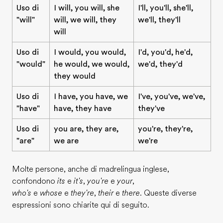
Uso di
I will, you will, she
I'll, you'll, she'll,
"will"
will, we will, they
we'll, they'll
will
Uso di
I would, you would,
I'd, you'd, he'd,
"would"
he would, we would,
we'd, they'd
they would
Uso di
I have, you have, we
I've, you've, we've,
"have"
have, they have
they've
Uso di
you are, they are,
you're, they're,
"are"
we are
we're
Molte persone, anche di madrelingua inglese,
confondono
its
e
it's
,
you're
e
your
,
who's
e
whose
e
they're
,
their
e
there
. Queste diverse
espressioni sono chiarite qui di seguito.