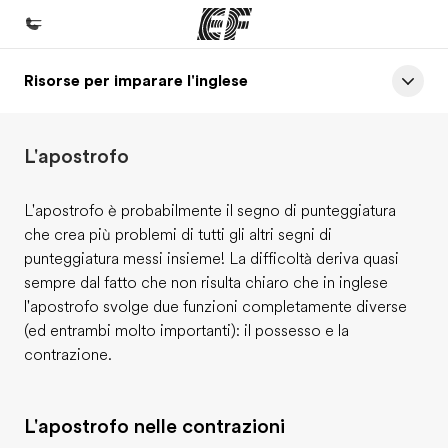
Risorse per imparare l'inglese
Homepage
Benvenuto alla EF
L'apostrofo
Programmi
Vedi la nostra offerta
L'apostrofo è probabilmente il segno di punteggiatura
che crea più problemi di tutti gli altri segni di
Uffici
punteggiatura messi insieme! La difficoltà deriva quasi
Trova l'ufficio più vicino
sempre dal fatto che non risulta chiaro che in inglese
l'apostrofo svolge due funzioni completamente diverse
Chi siamo
(ed entrambi molto importanti): il possesso e la
La nostra organizzazione
contrazione.
Carriera
Lavora con noi
L'apostrofo nelle contrazioni